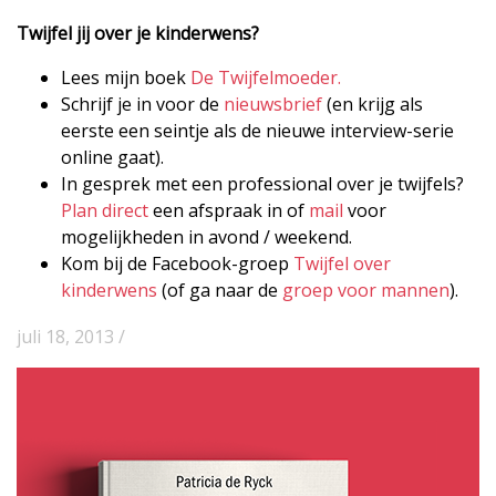
Twijfel jij over je kinderwens?
Lees mijn boek
De Twijfelmoeder.
Schrijf je in voor de
nieuwsbrief
(en krijg als
eerste een seintje als de nieuwe interview-serie
online gaat).
In gesprek met een professional over je twijfels?
Plan direct
een afspraak in of
mail
voor
mogelijkheden in avond / weekend.
Kom bij de Facebook-groep
Twijfel over
kinderwens
(of ga naar de
groep voor mannen
).
juli 18, 2013 /