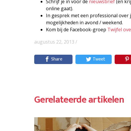
Schrijf je in voor de
nieuwsbrief
(en kri
online gaat).
In gesprek met een professional over j
mogelijkheden in avond / weekend.
Kom bij de Facebook-groep
Twijfel ov
augustus 22, 2013 /
Share
Tweet
Gerelateerde artikelen