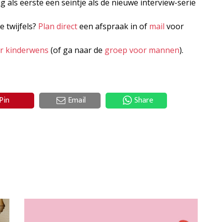
jg als eerste een seintje als de nieuwe interview-serie
e twijfels?
Plan direct
een afspraak in of
mail
voor
er kinderwens
(of ga naar de
groep voor mannen
).
Pin
Email
Share