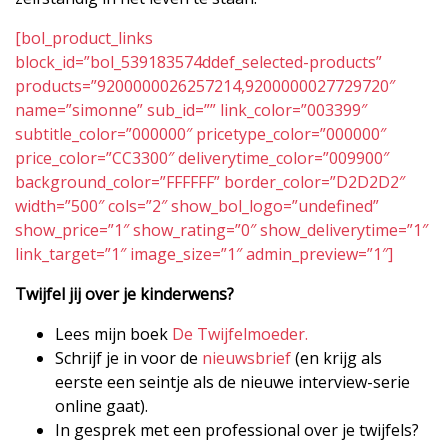
[bol_product_links
block_id=”bol_539183574ddef_selected-products”
products=”9200000026257214,9200000027729720″
name=”simonne” sub_id=”” link_color=”003399″
subtitle_color=”000000″ pricetype_color=”000000″
price_color=”CC3300″ deliverytime_color=”009900″
background_color=”FFFFFF” border_color=”D2D2D2″
width=”500″ cols=”2″ show_bol_logo=”undefined”
show_price=”1″ show_rating=”0″ show_deliverytime=”1″
link_target=”1″ image_size=”1″ admin_preview=”1″]
Twijfel jij over je kinderwens?
Lees mijn boek
De Twijfelmoeder.
Schrijf je in voor de
nieuwsbrief
(en krijg als
eerste een seintje als de nieuwe interview-serie
online gaat).
In gesprek met een professional over je twijfels?