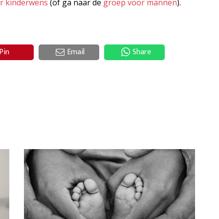
er kinderwens
(of ga naar de
groep voor mannen
).
Pin
Email
Share