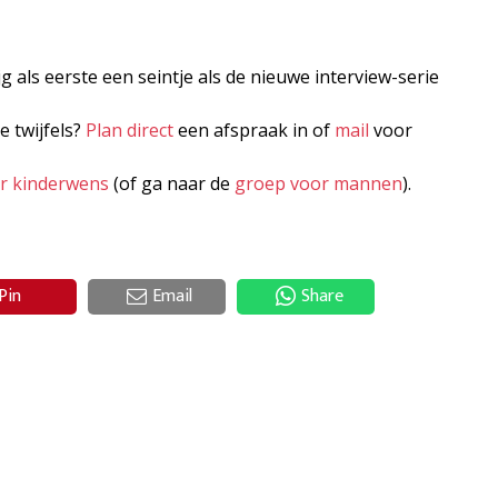
jg als eerste een seintje als de nieuwe interview-serie
e twijfels?
Plan direct
een afspraak in of
mail
voor
er kinderwens
(of ga naar de
groep voor mannen
).
Pin
Email
Share