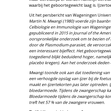
waarbij het geboortegewicht laag is. IJzert
Uit het persbericht van Wageningen Univers
Martin N. Mwangi (1980) voerde zijn baanbr
Celbiologie en Immunologie van Wageningen 
gepubliceerd in 2015 in Journal of the Americ
oorspronkelijke onderzoek om te bezien of ij
door de Plasmodium-parasiet, de veroorzake
een interessant bijeffect. Het geboortegewi
toegediend blijkt beduidend hoger, nameli
placebo kregen). Aan het onderzoek deden
Mwangi toonde ook aan dat toediening van i
een verhoogde opslag van ijzer bij de foetu
maakt en ijzertekorten pas later optreden.
bloedarmoede. Tijdens de zwangerschap ka
Bloedarmoede tijdens de zwangerschap komt 
treft het 57 % van de zwangere vrouwen.