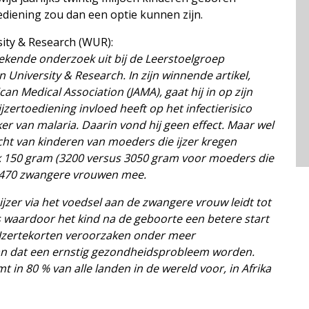
oediening zou dan een optie kunnen zijn.
ity & Research (WUR):
ekende onderzoek uit bij de Leerstoelgroep
University & Research. In zijn winnende artikel,
an Medical Association (JAMA), gaat hij in op zijn
zertoediening invloed heeft op het infectierisico
r van malaria. Daarin vond hij geen effect. Maar wel
cht van kinderen van moeders die ijzer kregen
jk 150 gram (3200 versus 3050 gram voor moeders die
 470 zwangere vrouwen mee.
jzer via het voedsel aan de zwangere vrouw leidt tot
s waardoor het kind na de geboorte een betere start
 IJzertekorten veroorzaken onder meer
n dat een ernstig gezondheidsprobleem worden.
in 80 % van alle landen in de wereld voor, in Afrika