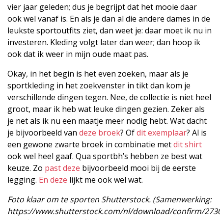
vier jaar geleden; dus je begrijpt dat het mooie daar
ook wel vanaf is. En als je dan al die andere dames in de
leukste sportoutfits ziet, dan weet je: daar moet ik nu in
investeren. Kleding volgt later dan weer; dan hoop ik
ook dat ik weer in mijn oude maat pas.
Okay, in het begin is het even zoeken, maar als je
sportkleding in het zoekvenster in tikt dan kom je
verschillende dingen tegen. Nee, de collectie is niet heel
groot, maar ik heb wat leuke dingen gezien. Zeker als
je net als ik nu een maatje meer nodig hebt. Wat dacht
je bijvoorbeeld van
deze broek
? Of
dit exemplaar
? Al is
een gewone zwarte broek in combinatie met
dit shirt
ook wel heel gaaf. Qua sportbh’s hebben ze best wat
keuze. Zo
past deze
bijvoorbeeld mooi bij de eerste
legging.
En deze
lijkt me ook wel wat.
Foto klaar om te sporten Shutterstock. (Samenwerking:
https://www.shutterstock.com/nl/download/confirm/273