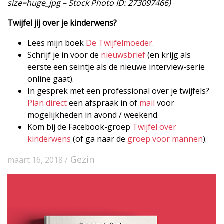
size=huge_jpg – Stock Photo ID: 273097466)
Twijfel jij over je kinderwens?
Lees mijn boek
De Twijfelmoeder.
Schrijf je in voor de
nieuwsbrief
(en krijg als
eerste een seintje als de nieuwe interview-serie
online gaat).
In gesprek met een professional over je twijfels?
Plan direct
een afspraak in of
mail
voor
mogelijkheden in avond / weekend.
Kom bij de Facebook-groep
Twijfel over
kinderwens
(of ga naar de
groep voor mannen
).
Gezin
maart 16, 2018 /