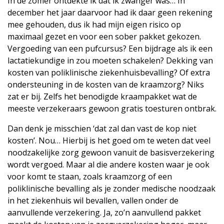
In de zomer ontdekte ik dat ik zwanger was… In
december het jaar daarvoor had ik daar geen rekening
mee gehouden, dus ik had mijn eigen risico op
maximaal gezet en voor een sober pakket gekozen.
Vergoeding van een pufcursus? Een bijdrage als ik een
lactatiekundige in zou moeten schakelen? Dekking van
kosten van poliklinische ziekenhuisbevalling? Of extra
ondersteuning in de kosten van de kraamzorg? Niks
zat er bij. Zelfs het benodigde kraampakket wat de
meeste verzekeraars gewoon gratis toesturen ontbrak.
Dan denk je misschien ‘dat zal dan vast de kop niet
kosten’. Nou… Hierbij is het goed om te weten dat veel
noodzakelijke zorg gewoon vanuit de basisverzekering
wordt vergoed. Maar al die andere kosten waar je ook
voor komt te staan, zoals kraamzorg of een
poliklinische bevalling als je zonder medische noodzaak
in het ziekenhuis wil bevallen, vallen onder de
aanvullende verzekering. Ja, zo’n aanvullend pakket