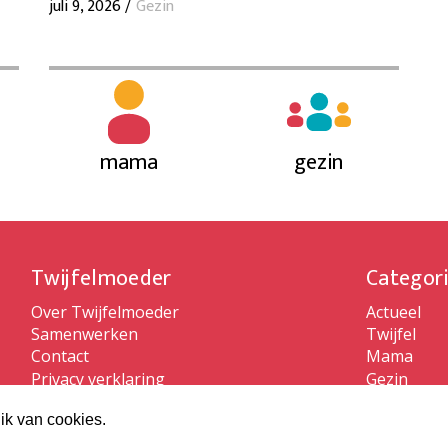
juli 9, 2026 /
Gezin
mama
gezin
Twijfelmoeder
Categor
Over Twijfelmoeder
Actueel
Samenwerken
Twijfel
Contact
Mama
Privacy verklaring
Gezin
Algemene voorwaarden
ik van cookies.