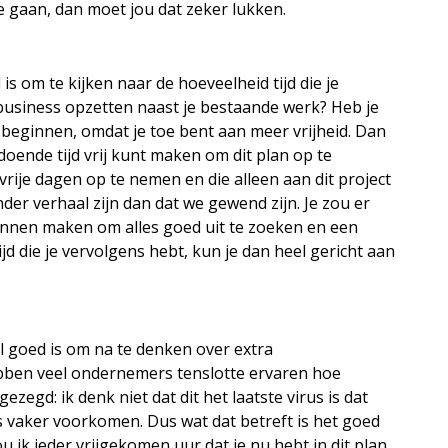
e gaan, dan moet jou dat zeker lukken.
is om te kijken naar de hoeveelheid tijd die je
 business opzetten naast je bestaande werk? Heb je
lf beginnen, omdat je toe bent aan meer vrijheid. Dan
ldoende tijd vrij kunt maken om dit plan op te
rije dagen op te nemen en die alleen aan dit project
nder verhaal zijn dan dat we gewend zijn. Je zou er
kunnen maken om alles goed uit te zoeken en een
ijd die je vervolgens hebt, kun je dan heel gericht aan
eel goed is om na te denken over extra
bben veel ondernemers tenslotte ervaren hoe
ezegd: ik denk niet dat dit het laatste virus is dat
ns vaker voorkomen. Dus wat dat betreft is het goed
u ik ieder vrijgekomen uur dat je nu hebt in dit plan