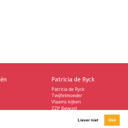
iën
Patricia de Ryck
Patricia de Ryck
Twijfelmoeder
Vlaams kijken
ZZP Bewust
Liever niet
Oké