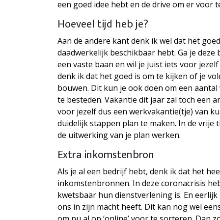
een goed idee hebt en de drive om er voor t
Hoeveel tijd heb je?
Aan de andere kant denk ik wel dat het goed 
daadwerkelijk beschikbaar hebt. Ga je deze
een vaste baan en wil je juist iets voor jeze
denk ik dat het goed is om te kijken of je vo
bouwen. Dit kun je ook doen om een aantal v
te besteden. Vakantie dit jaar zal toch een a
voor jezelf dus een werkvakantie(tje) van 
duidelijk stappen plan te maken. In de vrije t
de uitwerking van je plan werken.
Extra inkomstenbron
Als je al een bedrijf hebt, denk ik dat het h
inkomstenbronnen. In deze coronacrisis he
kwetsbaar hun dienstverlening is. En eerlijk g
ons in zijn macht heeft. Dit kan nog wel ee
om nu al op ‘online’ voor te sorteren. Dan zo