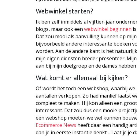
Webwinkel starten?
Ik ben zelf inmiddels al vijftien jaar ondern
blogs, maar ook een
webwinkel beginnen
is
Dat zou mooi als aanvulling kunnen op mij
bijvoorbeeld andere interessante boeken vo
worden. Aan de andere kant is het natuurli
mijn eigen diensten breder presenteer. Mij
aan bij mijn doelgroep en de dames hebben 
Wat komt er allemaal bij kijken?
Of wordt het toch een webshop, waarbij we b
aantallen verkopen. Zo had manlief laatst w
compleet te maken. Hij kon alleen een groot 
interessant. Dat zou dus een mooie projectj
een webshop moeten we wel kunnen bouwen. 
Ecommerce News
heeft daar een handig arti
dan je in eerste instantie denkt… Laat je je 