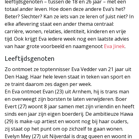
leeftijdsgenoten – tussen de 18 en 26 jaar – met een
totaal ander leven. Hoe doen deze andere Eva’s het?
Beter? Slechter? Kan ze iets van ze leren of juist niet? In
elke aflevering staat een ander thema centraal:
carrière, wonen, relaties, identiteit, kinderen en vrije
tijd. Ook krijgt Eva iedere week nog een laatste advies
van haar grote voorbeeld en naamgenoot
Eva Jinek
.
Leeftijdsgenoten
Zo ontmoet ze toptennisser Eva Vedder van 21 jaar uit
Den Haag. Haar hele leven staat in teken van sport en
ze traint daarom zes dagen per week.
En Eva ontmoet Evan (23) uit Arnhem, hij is trans man
en overweegt zijn borsten te laten verwijderen. Boer
Evert (27) woont 8 jaar samen met zijn vriendin en heeft
sinds een jaar zijn eigen boerderij. De ambitieuze Hawa
(29) is make-up artiest en woont nog bij haar ouders,
zij staat op het punt om op zichzelf te gaan wonen.
Evelyn Mey (27) uit Nijverdal is drag queen en woont in