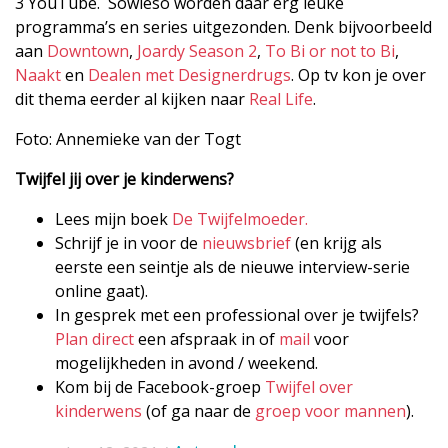
3 YouTube. Sowieso worden daar erg leuke
programma’s en series uitgezonden. Denk bijvoorbeeld
aan
Downtown
,
Joardy Season 2
,
To Bi or not to Bi
,
Naakt
en
Dealen met Designerdrugs
. Op tv kon je over
dit thema eerder al kijken naar
Real Life
.
Foto: Annemieke van der Togt
Twijfel jij over je kinderwens?
Lees mijn boek
De Twijfelmoeder.
Schrijf je in voor de
nieuwsbrief
(en krijg als
eerste een seintje als de nieuwe interview-serie
online gaat).
In gesprek met een professional over je twijfels?
Plan direct
een afspraak in of
mail
voor
mogelijkheden in avond / weekend.
Kom bij de Facebook-groep
Twijfel over
kinderwens
(of ga naar de
groep voor mannen
).