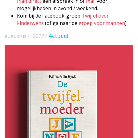
Plan direct
een afspraak in of
mail
voor
mogelijkheden in avond / weekend.
Kom bij de Facebook-groep
Twijfel over
kinderwens
(of ga naar de
groep voor mannen
).
Actueel
augustus 4, 2022 /