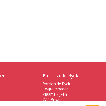
iën
Patricia de Ryck
Patricia de Ryck
Twijfelmoeder
Vlaams kijken
ZZP Bewust