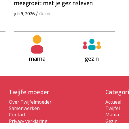
meegroeit met je gezinsleven
juli 9, 2026 /
Gezin
mama
gezin
Twijfelmoeder
Categor
Over Twijfelmoeder
Actueel
Samenwerken
Twijfel
Contact
Mama
Privacy verklaring
Gezin
Algemene voorwaarden