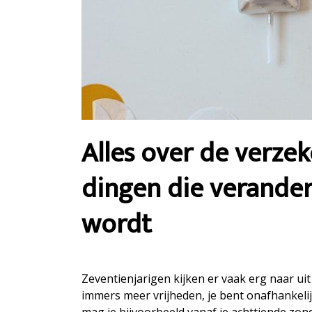
Alles over de verze
dingen die verandere
wordt
Zeventienjarigen kijken er vaak erg naar uit 
immers meer vrijheden, je bent onafhankelij
mag je bijvoorbeeld vanaf je achttiende zon