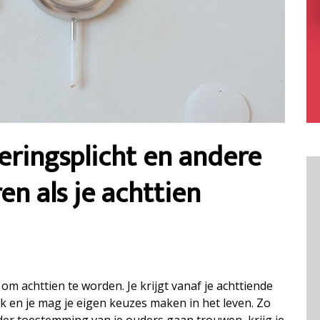
keringsplicht en andere
n als je achttien
om achttien te worden. Je krijgt vanaf je achttiende
k en je mag je eigen keuzes maken in het leven. Zo
der toestemming van je ouders gaan trouwen, krijg je