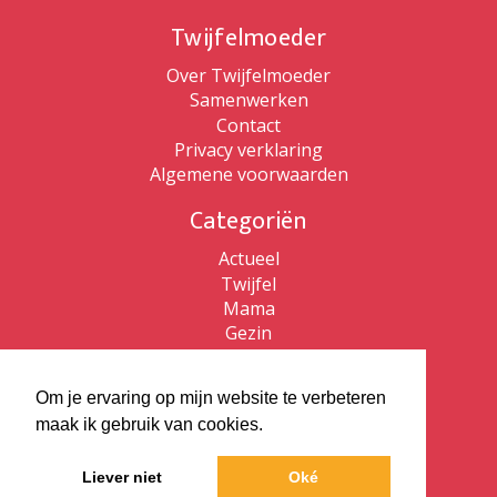
Twijfelmoeder
Over Twijfelmoeder
Samenwerken
Contact
Privacy verklaring
Algemene voorwaarden
Categoriën
Actueel
Twijfel
Mama
Gezin
Patricia de Ryck
Om je ervaring op mijn website te verbeteren
Patricia de Ryck
maak ik gebruik van cookies.
Twijfelmoeder
Vlaams kijken
Liever niet
Oké
ZZP Bewust