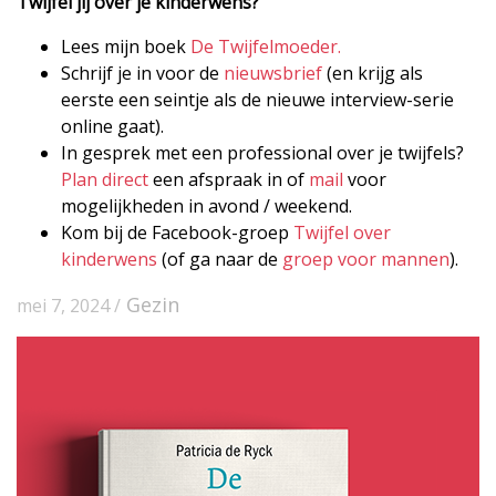
Twijfel jij over je kinderwens?
Lees mijn boek
De Twijfelmoeder.
Schrijf je in voor de
nieuwsbrief
(en krijg als
eerste een seintje als de nieuwe interview-serie
online gaat).
In gesprek met een professional over je twijfels?
Plan direct
een afspraak in of
mail
voor
mogelijkheden in avond / weekend.
Kom bij de Facebook-groep
Twijfel over
kinderwens
(of ga naar de
groep voor mannen
).
Gezin
mei 7, 2024 /