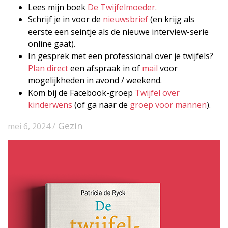
Lees mijn boek
De Twijfelmoeder.
Schrijf je in voor de
nieuwsbrief
(en krijg als
eerste een seintje als de nieuwe interview-serie
online gaat).
In gesprek met een professional over je twijfels?
Plan direct
een afspraak in of
mail
voor
mogelijkheden in avond / weekend.
Kom bij de Facebook-groep
Twijfel over
kinderwens
(of ga naar de
groep voor mannen
).
Gezin
mei 6, 2024 /