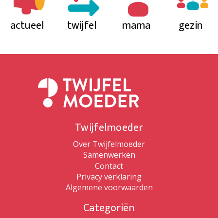
actueel
twijfel
mama
gezin
Twijfelmoeder
Over Twijfelmoeder
Samenwerken
Contact
Privacy verklaring
Algemene voorwaarden
Categoriën