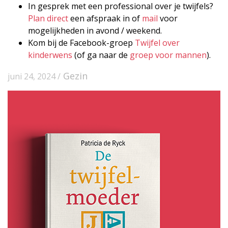
In gesprek met een professional over je twijfels?
Plan direct
een afspraak in of
mail
voor
mogelijkheden in avond / weekend.
Kom bij de Facebook-groep
Twijfel over
kinderwens
(of ga naar de
groep voor mannen
).
Gezin
juni 24, 2024 /