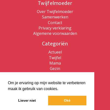
Twijfelmoeder
Over Twijfelmoeder
Samenwerken
Contact
Privacy verklaring
Algemene voorwaarden
Categoriën
Actueel
Twijfel
Mama
Gezin
Patricia de Ryck
Om je ervaring op mijn website te verbeteren
Patricia de Ryck
maak ik gebruik van cookies.
Twijfelmoeder
Vlaams kijken
Liever niet
Oké
ZZP Bewust