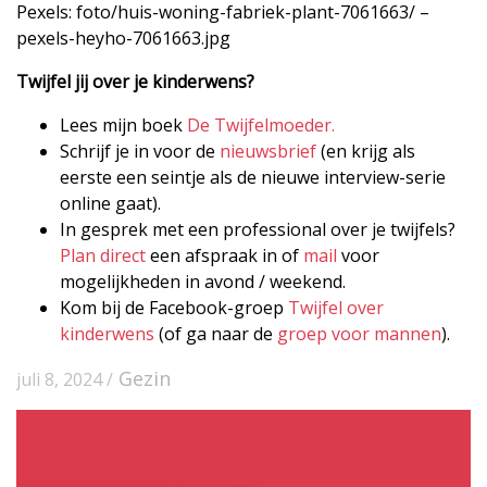
Pexels: foto/huis-woning-fabriek-plant-7061663/ –
pexels-heyho-7061663.jpg
Twijfel jij over je kinderwens?
Lees mijn boek
De Twijfelmoeder.
Schrijf je in voor de
nieuwsbrief
(en krijg als
eerste een seintje als de nieuwe interview-serie
online gaat).
In gesprek met een professional over je twijfels?
Plan direct
een afspraak in of
mail
voor
mogelijkheden in avond / weekend.
Kom bij de Facebook-groep
Twijfel over
kinderwens
(of ga naar de
groep voor mannen
).
Gezin
juli 8, 2024 /