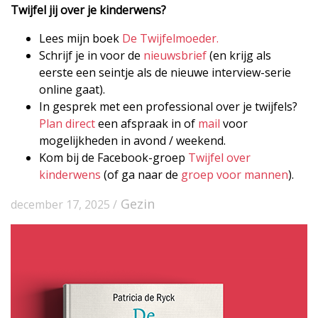
Twijfel jij over je kinderwens?
Lees mijn boek
De Twijfelmoeder.
Schrijf je in voor de
nieuwsbrief
(en krijg als
eerste een seintje als de nieuwe interview-serie
online gaat).
In gesprek met een professional over je twijfels?
Plan direct
een afspraak in of
mail
voor
mogelijkheden in avond / weekend.
Kom bij de Facebook-groep
Twijfel over
kinderwens
(of ga naar de
groep voor mannen
).
Gezin
december 17, 2025 /