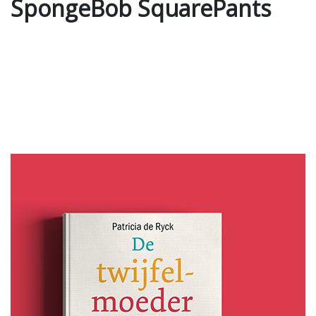
SpongeBob SquarePants