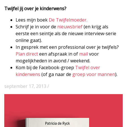
Twijfel jij over je kinderwens?
Lees mijn boek
De Twijfelmoeder.
Schrijf je in voor de
nieuwsbrief
(en krijg als
eerste een seintje als de nieuwe interview-serie
online gaat).
In gesprek met een professional over je twijfels?
Plan direct
een afspraak in of
mail
voor
mogelijkheden in avond / weekend.
Kom bij de Facebook-groep
Twijfel over
kinderwens
(of ga naar de
groep voor mannen
).
september 17, 2013 /