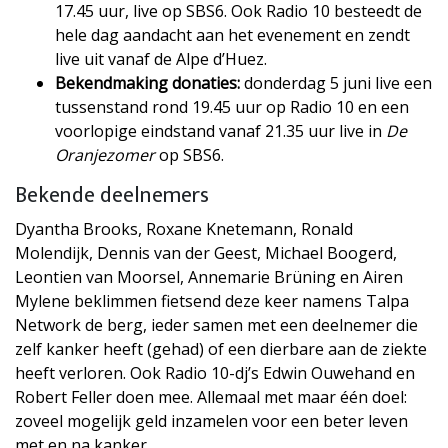
17.45 uur, live op SBS6. Ook Radio 10
besteedt de
hele dag aandacht aan het evenement en zendt
live uit vanaf de Alpe d’Huez.
Bekendmaking donaties:
donderdag 5 juni live een
tussenstand rond 19.45 uur op Radio 10 en een
voorlopige eindstand vanaf 21.35 uur live in
De
Oranjezomer
op SBS6.
Bekende deelnemers
Dyantha Brooks, Roxane Knetemann, Ronald
Molendijk, Dennis van der Geest, Michael Boogerd,
Leontien van Moorsel, Annemarie Brüning en Airen
Mylene beklimmen fietsend deze keer namens Talpa
Network de berg, ieder samen met een deelnemer die
zelf kanker heeft (gehad) of een dierbare aan de ziekte
heeft verloren. Ook Radio 10-dj’s Edwin Ouwehand en
Robert Feller doen mee. Allemaal met maar één doel:
zoveel mogelijk geld inzamelen voor een beter leven
met en na kanker.