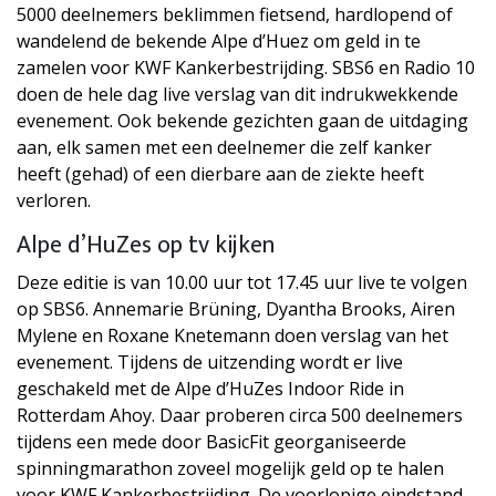
5000 deelnemers beklimmen fietsend, hardlopend of
wandelend de bekende Alpe d’Huez om geld in te
zamelen voor KWF Kankerbestrijding. SBS6 en Radio 10
doen de hele dag live verslag van dit indrukwekkende
evenement. Ook bekende gezichten gaan de uitdaging
aan, elk samen met een deelnemer die zelf kanker
heeft (gehad) of een dierbare aan de ziekte heeft
verloren.
Alpe d’HuZes op tv kijken
Deze editie is van 10.00 uur tot 17.45 uur live te volgen
op SBS6. Annemarie Brüning, Dyantha Brooks, Airen
Mylene en Roxane Knetemann doen verslag van het
evenement. Tijdens de uitzending wordt er live
geschakeld met de Alpe d’HuZes Indoor Ride in
Rotterdam Ahoy. Daar proberen circa 500 deelnemers
tijdens een mede door BasicFit georganiseerde
spinningmarathon zoveel mogelijk geld op te halen
voor KWF Kankerbestrijding. De voorlopige eindstand