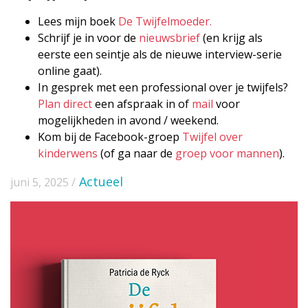
Lees mijn boek
De Twijfelmoeder.
Schrijf je in voor de
nieuwsbrief
(en krijg als
eerste een seintje als de nieuwe interview-serie
online gaat).
In gesprek met een professional over je twijfels?
Plan direct
een afspraak in of
mail
voor
mogelijkheden in avond / weekend.
Kom bij de Facebook-groep
Twijfel over
kinderwens
(of ga naar de
groep voor mannen
).
Actueel
juni 5, 2025 /