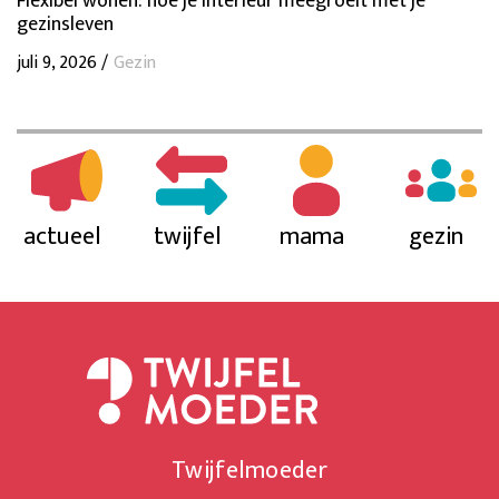
Flexibel wonen: hoe je interieur meegroeit met je
gezinsleven
juli 9, 2026 /
Gezin
actueel
twijfel
mama
gezin
Twijfelmoeder