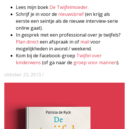
Lees mijn boek
De Twijfelmoeder.
Schrijf je in voor de
nieuwsbrief
(en krijg als
eerste een seintje als de nieuwe interview-serie
online gaat).
In gesprek met een professional over je twijfels?
Plan direct
een afspraak in of
mail
voor
mogelijkheden in avond / weekend.
Kom bij de Facebook-groep
Twijfel over
kinderwens
(of ga naar de
groep voor mannen
).
oktober 23, 2013 /