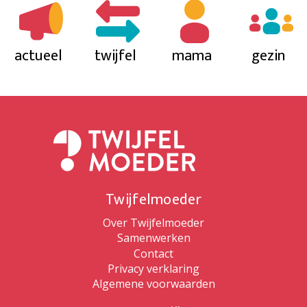
actueel
twijfel
mama
gezin
Twijfelmoeder
Over Twijfelmoeder
Samenwerken
Contact
Privacy verklaring
Algemene voorwaarden