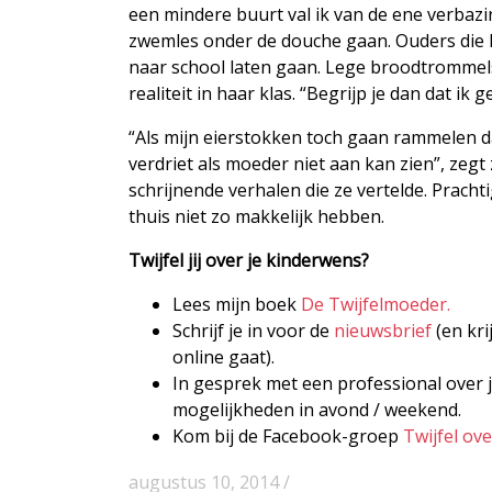
een mindere buurt val ik van de ene verbazi
zwemles onder de douche gaan. Ouders die 
naar school laten gaan. Lege broodtrommels.
realiteit in haar klas. “Begrijp je dan dat ik g
“Als mijn eierstokken toch gaan rammelen dan
verdriet als moeder niet aan kan zien”, zegt
schrijnende verhalen die ze vertelde. Prachti
thuis niet zo makkelijk hebben.
Twijfel jij over je kinderwens?
Lees mijn boek
De Twijfelmoeder.
Schrijf je in voor de
nieuwsbrief
(en kri
online gaat).
In gesprek met een professional over j
mogelijkheden in avond / weekend.
Kom bij de Facebook-groep
Twijfel ov
augustus 10, 2014 /