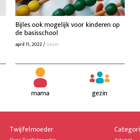
Bijles ook mogelijk voor kinderen op
de basisschool
april 11, 2022 /
Gezin
mama
gezin
Twijfelmoeder
Categor
Over Twijfelmoeder
Actueel