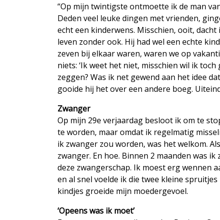
“Op mijn twintigste ontmoette ik de man va
Deden veel leuke dingen met vrienden, gingen
echt een kinderwens. Misschien, ooit, dacht 
leven zonder ook. Hij had wel een echte kin
zeven bij elkaar waren, waren we op vakanti
niets: ‘Ik weet het niet, misschien wil ik toc
zeggen? Was ik net gewend aan het idee da
gooide hij het over een andere boeg. Uiteind
Zwanger
Op mijn 29e verjaardag besloot ik om te sto
te worden, maar omdat ik regelmatig misselij
ik zwanger zou worden, was het welkom. Als
zwanger. En hoe. Binnen 2 maanden was ik 
deze zwangerschap. Ik moest erg wennen aan
en al snel voelde ik die twee kleine spruitje
kindjes groeide mijn moedergevoel.
‘Opeens was ik moet’