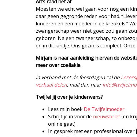
Arts raad het af
Moesten we echt wel gaan voor nog een kindje
daar geen gegronde reden voor had. “Lieve
kinderen en een moeder in de kreukels.” We
zwangerschap weer niet goed zou gaan zoud
geboren. Na een zwangerschap, zo onbezorgd
en in dit kindje. Ons gezin is compleet. Onze
Mirjam is naar aanleiding hiervan de websi
meer over coeliakie.
In verband met de feestdagen zal de
Lezers
verhaal delen
, mail dan naar
info@twijfelmo
Twijfel jij over je kinderwens?
Lees mijn boek
De Twijfelmoeder.
Schrijf je in voor de
nieuwsbrief
(en kri
online gaat).
In gesprek met een professional over j