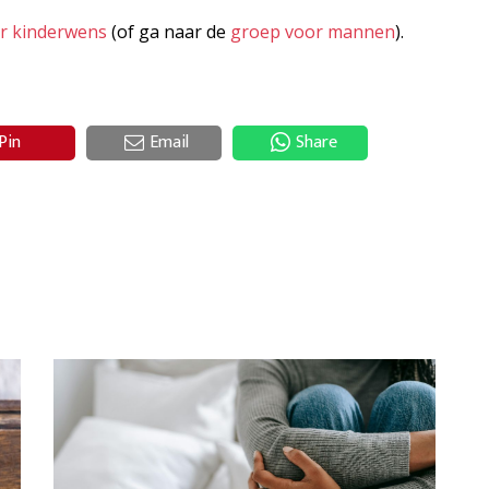
er kinderwens
(of ga naar de
groep voor mannen
).
Pin
Email
Share