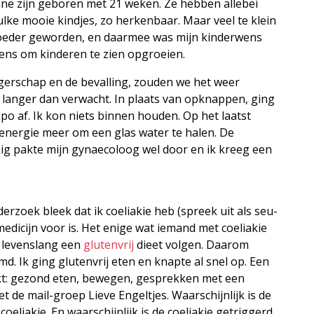
ne zijn geboren met 21 weken. Ze hebben allebei
ulke mooie kindjes, zo herkenbaar. Maar veel te klein
 moeder geworden, en daarmee was mijn kinderwens
ns om kinderen te zien opgroeien.
ngerschap en de bevalling, zouden we het weer
 langer dan verwacht. In plaats van opknappen, ging
empo af. Ik kon niets binnen houden. Op het laatst
 energie meer om een glas water te halen. De
kig pakte mijn gynaecoloog wel door en ik kreeg een
oek bleek dat ik coeliakie heb (spreek uit als seu-
edicijn voor is. Het enige wat iemand met coeliakie
s levenslang een
glutenvrij
dieet volgen. Daarom
d. Ik ging glutenvrij eten en knapte al snel op. Een
rkt: gezond eten, bewegen, gesprekken met een
t de mail-groep Lieve Engeltjes. Waarschijnlijk is de
liakie. En waarschijnlijk is de coeliakie getriggerd