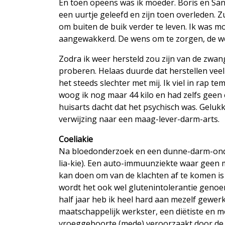
En toen opeens was ik moeder. Boris en San
een uurtje geleefd en zijn toen overleden. Z
om buiten de buik verder te leven. Ik was
aangewakkerd. De wens om te zorgen, de we
Zodra ik weer hersteld zou zijn van de zwa
proberen. Helaas duurde dat herstellen veel
het steeds slechter met mij. Ik viel in rap t
woog ik nog maar 44 kilo en had zelfs geen
huisarts dacht dat het psychisch was. Geluk
verwijzing naar een maag-lever-darm-arts.
Coeliakie
Na bloedonderzoek en een dunne-darm-onderz
lia-kie). Een auto-immuunziekte waar geen m
kan doen om van de klachten af te komen i
wordt het ook wel glutenintolerantie genoem
half jaar heb ik heel hard aan mezelf gewe
maatschappelijk werkster, een diëtiste en me
vroeggeboorte (mede) veroorzaakt door de coe