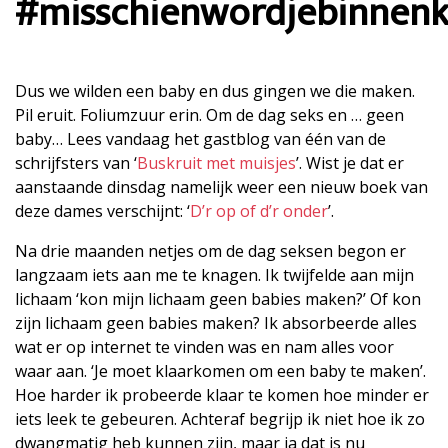
#misschienwordjebinnenk
Dus we wilden een baby en dus gingen we die maken.
Pil eruit. Foliumzuur erin. Om de dag seks en … geen
baby… Lees vandaag het gastblog van één van de
schrijfsters van ‘
Buskruit met muisjes
’. Wist je dat er
aanstaande dinsdag namelijk weer een nieuw boek van
deze dames verschijnt: ‘
D’r op of d’r onder
’.
Na drie maanden netjes om de dag seksen begon er
langzaam iets aan me te knagen. Ik twijfelde aan mijn
lichaam ‘kon mijn lichaam geen babies maken?’ Of kon
zijn lichaam geen babies maken? Ik absorbeerde alles
wat er op internet te vinden was en nam alles voor
waar aan. ‘Je moet klaarkomen om een baby te maken’.
Hoe harder ik probeerde klaar te komen hoe minder er
iets leek te gebeuren. Achteraf begrijp ik niet hoe ik zo
dwangmatig heb kunnen zijn, maar ja dat is nu