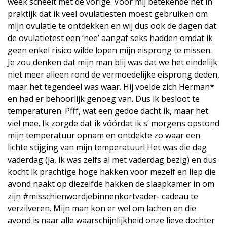
week scheelt met de vorige. Voor mij betekende het in
praktijk dat ik veel ovulatiesten moest gebruiken om
mijn ovulatie te ontdekken en wij dus ook de dagen dat
de ovulatietest een ‘nee’ aangaf seks hadden omdat ik
geen enkel risico wilde lopen mijn eisprong te missen.
Je zou denken dat mijn man blij was dat we het eindelijk
niet meer alleen rond de vermoedelijke eisprong deden,
maar het tegendeel was waar. Hij voelde zich Herman*
en had er behoorlijk genoeg van. Dus ik besloot te
temperaturen. Pfff, wat een gedoe dacht ik, maar het
viel mee. Ik zorgde dat ik vóórdat ik s‘ morgens opstond
mijn temperatuur opnam en ontdekte zo waar een
lichte stijging van mijn temperatuur! Het was die dag
vaderdag (ja, ik was zelfs al met vaderdag bezig) en dus
kocht ik prachtige hoge hakken voor mezelf en liep die
avond naakt op diezelfde hakken de slaapkamer in om
zijn #misschienwordjebinnenkortvader- cadeau te
verzilveren. Mijn man kon er wel om lachen en die
avond is naar alle waarschijnlijkheid onze lieve dochter