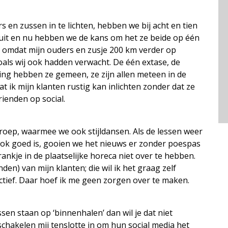
en zussen in te lichten, hebben we bij acht en tien
 uit en nu hebben we de kans om het ze beide op één
r, omdat mijn ouders en zusje 200 km verder op
oals wij ook hadden verwacht. De één extase, de
ng hebben ze gemeen, ze zijn allen meteen in de
at ik mijn klanten rustig kan inlichten zonder dat ze
rienden op social.
roep, waarmee we ook stijldansen. Als de lessen weer
ook goed is, gooien we het nieuws er zonder poespas
rankje in de plaatselijke horeca niet over te hebben.
nden) van mijn klanten; die wil ik het graag zelf
actief. Daar hoef ik me geen zorgen over te maken.
ssen staan op ‘binnenhalen’ dan wil je dat niet
chakelen mij tenslotte in om hun social media het