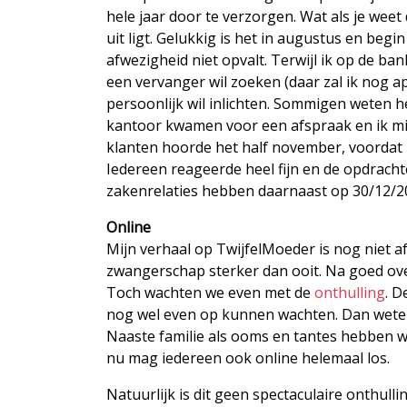
hele jaar door te verzorgen. Wat als je wee
uit ligt. Gelukkig is het in augustus en beg
afwezigheid niet opvalt. Terwijl ik op de bank
een vervanger wil zoeken (daar zal ik nog a
persoonlijk wil inlichten. Sommigen weten h
kantoor kwamen voor een afspraak en ik mij
klanten hoorde het half november, voordat i
Iedereen reageerde heel fijn en de opdrach
zakenrelaties hebben daarnaast op 30/12/2
Online
Mijn verhaal op TwijfelMoeder is nog niet a
zwangerschap sterker dan ooit. Na goed ove
Toch wachten we even met de
onthulling
. D
nog wel even op kunnen wachten. Dan weten
Naaste familie als ooms en tantes hebben we 
nu mag iedereen ook online helemaal los.
Natuurlijk is dit geen spectaculaire onthullin