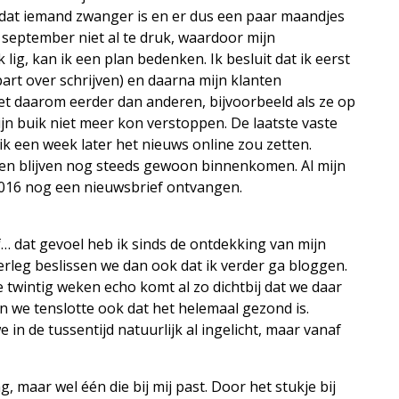
t dat iemand zwanger is en er dus een paar maandjes
in september niet al te druk, waardoor mijn
 lig, kan ik een plan bedenken. Ik besluit dat ik eerst
part over schrijven) en daarna mijn klanten
et daarom eerder dan anderen, bijvoorbeeld als ze op
n buik niet meer kon verstoppen. De laatste vaste
k een week later het nieuws online zou zetten.
ten blijven nog steeds gewoon binnenkomen. Al mijn
016 nog een nieuwsbrief ontvangen.
f… dat gevoel heb ik sinds de ontdekking van mijn
rleg beslissen we dan ook dat ik verder ga bloggen.
e twintig weken echo komt al zo dichtbij dat we daar
 we tenslotte ook dat het helemaal gezond is.
in de tussentijd natuurlijk al ingelicht, maar vanaf
g, maar wel één die bij mij past. Door het stukje bij