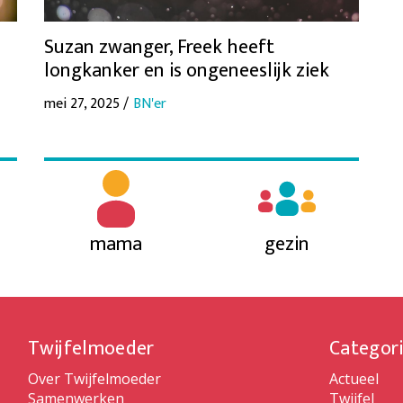
Suzan zwanger, Freek heeft
longkanker en is ongeneeslijk ziek
mei 27, 2025 /
BN'er
mama
gezin
Twijfelmoeder
Categor
Over Twijfelmoeder
Actueel
Samenwerken
Twijfel