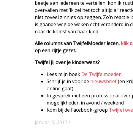
beetje aan iedereen te vertellen, kon ik ru
overvallen met ‘ik zei het toch altijd al’ rea
niet zoveel zinnigs op zeggen. Zo’n reactie l
is gaande weg de weken echt veranderd in di
naar de komst van haar kind.
Alle columns van TwijfelMoeder lezen,
klik 
op een rijtje gezet.
Twijfel jij over je kinderwens?
Lees mijn boek
De Twijfelmoeder.
Schrijf je in voor de
nieuwsbrief
(en kri
online gaat).
In gesprek met een professional over j
mogelijkheden in avond / weekend.
Kom bij de Facebook-groep
Twijfel ov
januari 5, 2017 /