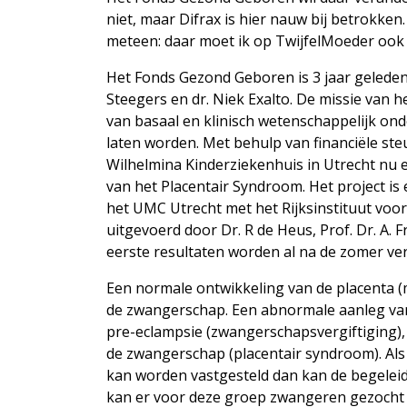
niet, maar Difrax is hier nauw bij betrokken.
meteen: daar moet ik op TwijfelMoeder ook
Het Fonds Gezond Geboren is 3 jaar geleden
Steegers en dr. Niek Exalto. De missie van h
van basaal en klinisch wetenschappelijk on
laten worden. Met behulp van financiële ste
Wilhelmina Kinderziekenhuis in Utrecht nu 
van het Placentair Syndroom. Het project 
het UMC Utrecht met het Rijksinstituut voo
uitgevoerd door Dr. R de Heus, Prof. Dr. A. 
eerste resultaten worden al na de zomer ve
Een normale ontwikkeling van de placenta (
de zwangerschap. Een abnormale aanleg van 
pre-eclampsie (zwangerschapsvergiftiging),
de zwangerschap (placentair syndroom). Al
kan worden vastgesteld dan kan de begele
kan er voor deze groep zwangeren gezoch