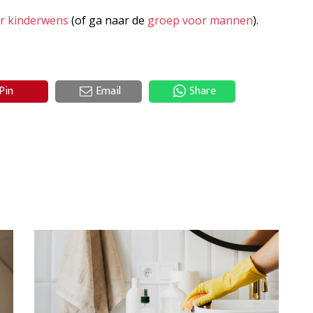
er kinderwens
(of ga naar de
groep voor mannen
).
Pin
Email
Share