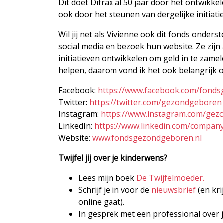
Dit doet Difrax al 50 jaar door het ontwikk
ook door het steunen van dergelijke initiati
Wil jij net als Vivienne ook dit fonds onde
social media en bezoek hun website. Ze zijn
initiatieven ontwikkelen om geld in te zame
helpen, daarom vond ik het ook belangrijk om 
Facebook:
https://www.facebook.com/fond
Twitter:
https://twitter.com/gezondgeboren
Instagram:
https://www.instagram.com/gez
LinkedIn:
https://www.linkedin.com/compa
Website:
www.fondsgezondgeboren.nl
Twijfel jij over je kinderwens?
Lees mijn boek
De Twijfelmoeder.
Schrijf je in voor de
nieuwsbrief
(en kri
online gaat).
In gesprek met een professional over j