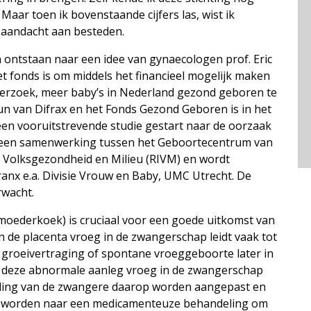
 Maar toen ik bovenstaande cijfers las, wist ik
 aandacht aan besteden.
 ontstaan naar een idee van gynaecologen prof. Eric
et fonds is om middels het financieel mogelijk maken
derzoek, meer baby’s in Nederland gezond geboren te
un van Difrax en het Fonds Gezond Geboren is in het
een vooruitstrevende studie gestart naar de oorzaak
is een samenwerking tussen het Geboortecentrum van
r Volksgezondheid en Milieu (RIVM) en wordt
Franx e.a. Divisie Vrouw en Baby, UMC Utrecht. De
rwacht.
moederkoek) is cruciaal voor een goede uitkomst van
de placenta vroeg in de zwangerschap leidt vaak tot
 groeivertraging of spontane vroeggeboorte later in
s deze abnormale aanleg vroeg in de zwangerschap
iding van de zwangere daarop worden aangepast en
t worden naar een medicamenteuze behandeling om