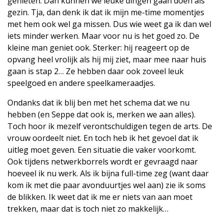
genieten. Dan kunnen we leuke dingen gaan doen als
gezin. Tja, dan denk ik dat ik mijn me-time momentjes
met hem ook wel ga missen. Dus wie weet ga ik dan wel
iets minder werken. Maar voor nu is het goed zo. De
kleine man geniet ook. Sterker: hij reageert op de
opvang heel vrolijk als hij mij ziet, maar mee naar huis
gaan is stap 2… Ze hebben daar ook zoveel leuk
speelgoed en andere speelkameraadjes.
Ondanks dat ik blij ben met het schema dat we nu
hebben (en Seppe dat ook is, merken we aan alles).
Toch hoor ik mezelf verontschuldigen tegen de arts. De
vrouw oordeelt niet. En toch heb ik het gevoel dat ik
uitleg moet geven. Een situatie die vaker voorkomt.
Ook tijdens netwerkborrels wordt er gevraagd naar
hoeveel ik nu werk. Als ik bijna full-time zeg (want daar
kom ik met die paar avonduurtjes wel aan) zie ik soms
de blikken. Ik weet dat ik me er niets van aan moet
trekken, maar dat is toch niet zo makkelijk…