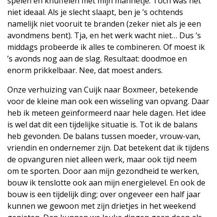
spelen en knuffelen met mijn mannetje. Toch was het
niet ideaal. Als je slecht slaapt, ben je ’s ochtends
namelijk niet vooruit te branden (zeker niet als je een
avondmens bent). Tja, en het werk wacht niet… Dus ’s
middags probeerde ik alles te combineren. Of moest ik
’s avonds nog aan de slag. Resultaat: doodmoe en
enorm prikkelbaar. Nee, dat moest anders.
Onze verhuizing van Cuijk naar Boxmeer, betekende
voor de kleine man ook een wisseling van opvang. Daar
heb ik meteen geïnformeerd naar hele dagen. Het idee
is wel dat dit een tijdelijke situatie is. Tot ik de balans
heb gevonden. De balans tussen moeder, vrouw-van,
vriendin en ondernemer zijn. Dat betekent dat ik tijdens
de opvanguren niet alleen werk, maar ook tijd neem
om te sporten. Door aan mijn gezondheid te werken,
bouw ik tenslotte ook aan mijn energielevel. En ook de
bouw is een tijdelijk ding; over ongeveer een half jaar
kunnen we gewoon met zijn drietjes in het weekend