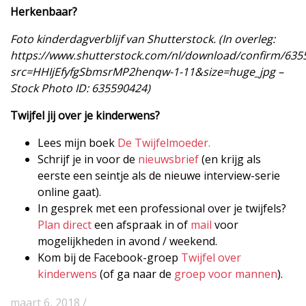
Herkenbaar?
Foto kinderdagverblijf van Shutterstock. (In overleg:
https://www.shutterstock.com/nl/download/confirm/635
src=HHIjEfyfgSbmsrMP2henqw-1-11&size=huge_jpg –
Stock Photo ID: 635590424)
Twijfel jij over je kinderwens?
Lees mijn boek
De Twijfelmoeder.
Schrijf je in voor de
nieuwsbrief
(en krijg als
eerste een seintje als de nieuwe interview-serie
online gaat).
In gesprek met een professional over je twijfels?
Plan direct
een afspraak in of
mail
voor
mogelijkheden in avond / weekend.
Kom bij de Facebook-groep
Twijfel over
kinderwens
(of ga naar de
groep voor mannen
).
maart 6, 2018 /