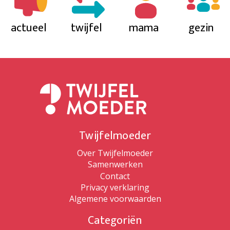
actueel
twijfel
mama
gezin
Twijfelmoeder
Over Twijfelmoeder
Samenwerken
Contact
Privacy verklaring
Algemene voorwaarden
Categoriën