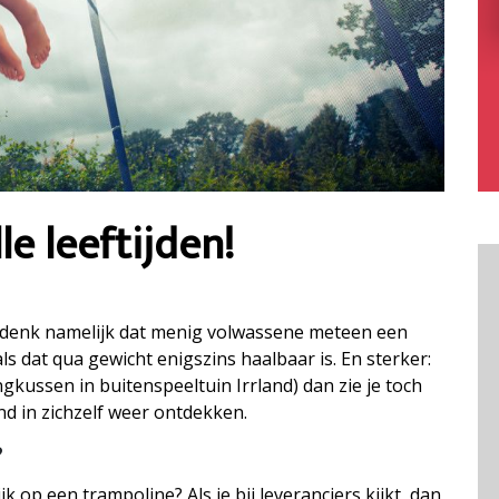
le leeftijden!
 Ik denk namelijk dat menig volwassene meteen een
s dat qua gewicht enigszins haalbaar is. En sterker:
ringkussen in buitenspeeltuin Irrland) dan zie je toch
d in zichzelf weer ontdekken.
?
jk op een trampoline? Als je bij leveranciers kijkt, dan