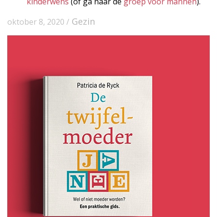
kinderwens
(of ga naar de
groep voor mannen
).
Gezin
oktober 8, 2020 /