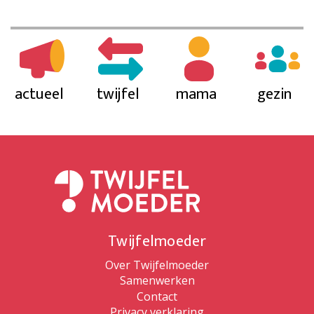
actueel
twijfel
mama
gezin
Twijfelmoeder
Over Twijfelmoeder
Samenwerken
Contact
Privacy verklaring