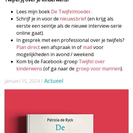
Lees mijn boek
De Twijfelmoeder.
Schrijf je in voor de
nieuwsbrief
(en krijg als
eerste een seintje als de nieuwe interview-serie
online gaat).
In gesprek met een professional over je twijfels?
Plan direct
een afspraak in of
mail
voor
mogelijkheden in avond / weekend.
Kom bij de Facebook-groep
Twijfel over
kinderwens
(of ga naar de
groep voor mannen
).
Actueel
januari 15, 2024 /