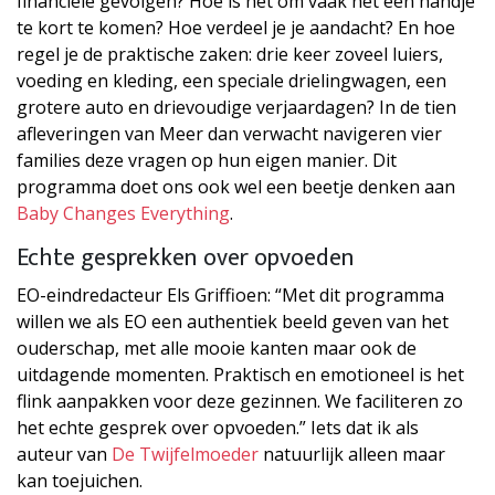
financiële gevolgen? Hoe is het om vaak net één handje
te kort te komen? Hoe verdeel je je aandacht? En hoe
regel je de praktische zaken: drie keer zoveel luiers,
voeding en kleding, een speciale drielingwagen, een
grotere auto en drievoudige verjaardagen? In de tien
afleveringen van Meer dan verwacht navigeren vier
families deze vragen op hun eigen manier. Dit
programma doet ons ook wel een beetje denken aan
Baby Changes Everything
.
Echte gesprekken over opvoeden
EO-eindredacteur Els Griffioen: “Met dit programma
willen we als EO een authentiek beeld geven van het
ouderschap, met alle mooie kanten maar ook de
uitdagende momenten. Praktisch en emotioneel is het
flink aanpakken voor deze gezinnen. We faciliteren zo
het echte gesprek over opvoeden.” Iets dat ik als
auteur van
De Twijfelmoeder
natuurlijk alleen maar
kan toejuichen.