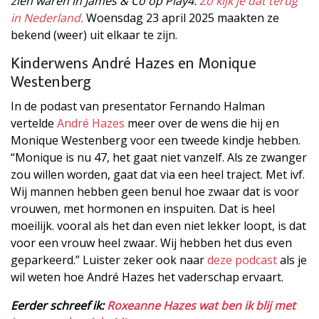
zien waren in James & Co op Play4.
Zo kijk je dat terug
in Nederland.
Woensdag 23 april 2025 maakten ze
bekend (weer) uit elkaar te zijn.
Kinderwens André Hazes en Monique
Westenberg
In de podast van presentator Fernando Halman
vertelde
André Hazes
meer over de wens die hij en
Monique Westenberg voor een tweede kindje hebben.
“Monique is nu 47, het gaat niet vanzelf. Als ze zwanger
zou willen worden, gaat dat via een heel traject. Met ivf.
Wij mannen hebben geen benul hoe zwaar dat is voor
vrouwen, met hormonen en inspuiten. Dat is heel
moeilijk. vooral als het dan even niet lekker loopt, is dat
voor een vrouw heel zwaar. Wij hebben het dus even
geparkeerd.” Luister zeker ook naar
deze podcast
als je
wil weten hoe André Hazes het vaderschap ervaart.
Eerder schreef ik:
Roxeanne Hazes wat ben ik blij met