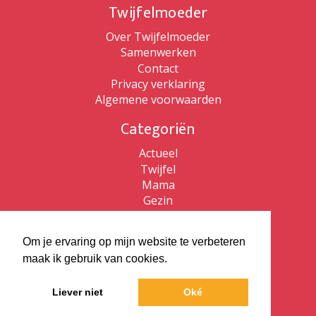
Twijfelmoeder
Over Twijfelmoeder
Samenwerken
Contact
Privacy verklaring
Algemene voorwaarden
Categoriën
Actueel
Twijfel
Mama
Gezin
Patricia de Ryck
Om je ervaring op mijn website te verbeteren
Patricia de Ryck
maak ik gebruik van cookies.
Twijfelmoeder
Vlaams kijken
Liever niet
Oké
ZZP Bewust