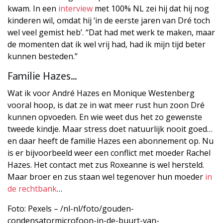
kwam. In een
interview
met 100% NL zei hij dat hij nog
kinderen wil, omdat hij ‘in de eerste jaren van Dré toch
wel veel gemist heb’. “Dat had met werk te maken, maar
de momenten dat ik wel vrij had, had ik mijn tijd beter
kunnen besteden.”
Familie Hazes…
Wat ik voor André Hazes en Monique Westenberg
vooral hoop, is dat ze in wat meer rust hun zoon Dré
kunnen opvoeden. En wie weet dus het zo gewenste
tweede kindje. Maar stress doet natuurlijk nooit goed…
en daar heeft de familie Hazes een abonnement op. Nu
is er bijvoorbeeld weer een conflict met moeder Rachel
Hazes. Het contact met zus Roxeanne is wel hersteld.
Maar broer en zus staan wel tegenover hun moeder
in
de rechtbank
…
Foto: Pexels – /nl-nl/foto/gouden-
condensatormicrofoon-in-de-buurt-van-