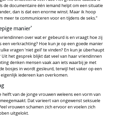
 Als de documentaire één iemand helpt om een situatie
 ander, dan is dat een enorme winst. Maar ik hoop
om meer te communiceren voor en tijdens de seks.”
epige manier’
riendinnen over wat er gebeurd is en vraagt hoe zij
ets een verkrachting? Hoe kun je op een goede manier
ulke vragen ‘niet geil’ te vinden? En kun je überhaupt
? Uit het gesprek blijkt dat veel van haar vriendinnen
hting denken mensen vaak aan iets waarbij je met
de bosjes in wordt gesleurd, terwijl het vaker op een
 eigenlijk iedereen kan overkomen.
ag
 de helft van de jonge vrouwen weleens een vorm van
 meegemaakt. Dat varieert van ongewenst seksuele
Veel vrouwen schamen zich ervoor en voelen zich
bben uitgelokt.