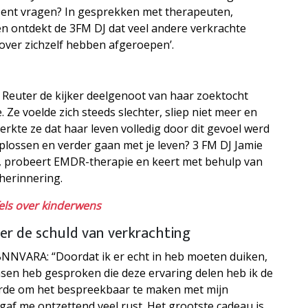
onsent vragen? In gesprekken met therapeuten,
n ontdekt de 3FM DJ dat veel andere verkrachte
over zichzelf hebben afgeroepen’.
Reuter de kijker deelgenoot van haar zoektocht
Ze voelde zich steeds slechter, sliep niet meer en
kte ze dat haar leven volledig door dit gevoel werd
plossen en verder gaan met je leven? 3 FM DJ Jamie
, probeert EMDR-therapie en keert met behulp van
herinnering.
fels over kinderwens
eer de schuld van verkrachting
 BNNVARA: “Doordat ik er echt in heb moeten duiken,
en heb gesproken die deze ervaring delen heb ik de
eerde om het bespreekbaar te maken met mijn
 gaf me ontzettend veel rust. Het grootste cadeau is