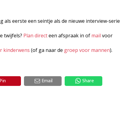
jg als eerste een seintje als de nieuwe interview-serie
e twijfels?
Plan direct
een afspraak in of
mail
voor
er kinderwens
(of ga naar de
groep voor mannen
).
Pin
Email
Share