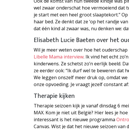
Ook de komst van hun tweede kindje was pitt
wel zwaar onderschat hoe vermoeiend dat twee
je start met een heel groot slaaptekort.” 
haar bed. Ze denkt dat ze ‘op het randje van
dat één kind al zwaar was, nu denken we: da
Elisabeth Lucie Baeten over het o
Wil je meer weten over hoe het ouderschap E
Libelle Mama interview
. Ik vind het echt zo’n
kinderwens. Ze schetst zo’n eerlijk beeld. Dat
ze eerder ook: “Ik durf wel te beweren dat 
We leggen onszelf meer druk op, omdat we 
onze opvoeding. Je vraagt jezelf constant af:
Therapie kijken
Therapie seizoen kijk je vanaf dinsdag 6 me
MAX. Kom je niet uit België? Hier lees je hoe
interessant is het nieuwe programma
Ontr
Canvas. Wist je dat het nieuwe seizoen van 