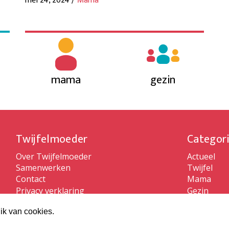
mei 24, 2024 /
Mama
mama
gezin
Twijfelmoeder
Categor
Over Twijfelmoeder
Actueel
Samenwerken
Twijfel
Contact
Mama
Privacy verklaring
Gezin
Algemene voorwaarden
ik van cookies.