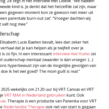
ig. Ze zegt in het interview met Libelle. “We hadden
de kind is. Je denkt dat het hetzelfde zal zijn, maar
Op een gegeven moment kon ze gewoon niet meer uit
 een parentale burn-out zat’. “Vroeger dachten wij
t valt nog mee.”
uderschap
lisabeth Lucie Baeten bevalt, lees dan zeker het
 verhaal dat je kan helpen als je twijfelt over je
 is zo fijn. In een interessant
interview met Humo
zei
het ouderschap mentaal zwaarder is dan vroeger. (…)
ons hyperbewust zijn van de mogelijke gevolgen van
 doe ik het wel goed? The mom guilt is real.”
i 2025 wekelijks om 21.20 uur bij VRT Canvas en VRT
 je
VRT MAX in Nederland gebruiken
kunt. Ook
ouw
. Therapie is een productie van Panenka voor VRT
de
Nederlandse Therapie
ook net van start is gegaan