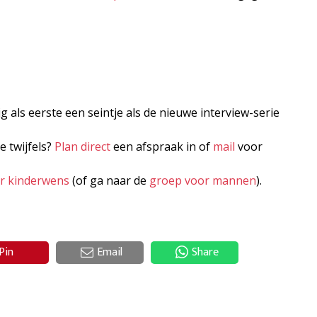
jg als eerste een seintje als de nieuwe interview-serie
e twijfels?
Plan direct
een afspraak in of
mail
voor
er kinderwens
(of ga naar de
groep voor mannen
).
Pin
Email
Share