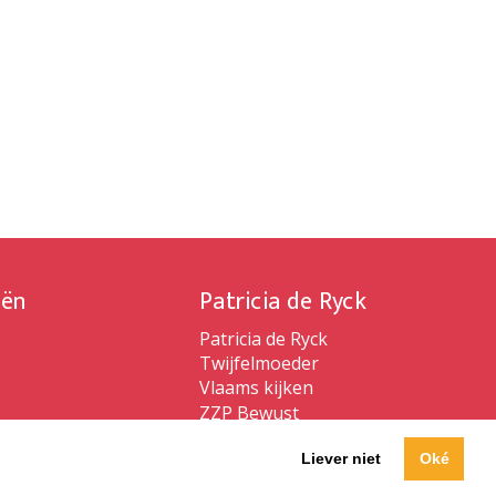
iën
Patricia de Ryck
Patricia de Ryck
Twijfelmoeder
Vlaams kijken
ZZP Bewust
Liever niet
Oké