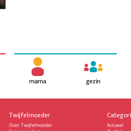
mama
gezin
Twijfelmoeder
Categor
Over Twijfelmoeder
Actueel