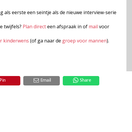
jg als eerste een seintje als de nieuwe interview-serie
e twijfels?
Plan direct
een afspraak in of
mail
voor
er kinderwens
(of ga naar de
groep voor mannen
).
Pin
Email
Share