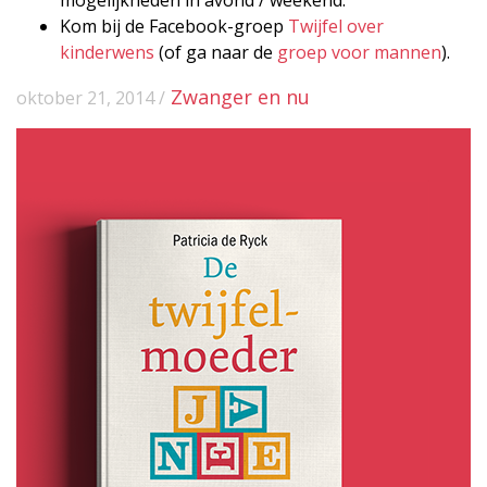
mogelijkheden in avond / weekend.
Kom bij de Facebook-groep
Twijfel over
kinderwens
(of ga naar de
groep voor mannen
).
Zwanger en nu
oktober 21, 2014 /