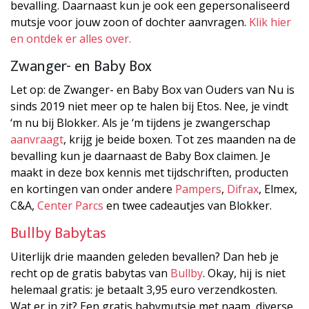
bevalling. Daarnaast kun je ook een gepersonaliseerd
mutsje voor jouw zoon of dochter aanvragen.
Klik hier
en ontdek er alles over.
Zwanger- en Baby Box
Let op: de Zwanger- en Baby Box van Ouders van Nu is
sinds 2019 niet meer op te halen bij Etos. Nee, je vindt
‘m nu bij Blokker. Als je ‘m tijdens je zwangerschap
aanvraagt
, krijg je beide boxen. Tot zes maanden na de
bevalling kun je daarnaast de Baby Box claimen. Je
maakt in deze box kennis met tijdschriften, producten
en kortingen van onder andere
Pampers
,
Difrax
, Elmex,
C&A,
Center Parcs
en twee cadeautjes van Blokker.
Bullby Babytas
Uiterlijk drie maanden geleden bevallen? Dan heb je
recht op de gratis babytas van
Bullby
. Okay, hij is niet
helemaal gratis: je betaalt 3,95 euro verzendkosten.
Wat er in zit? Een gratis babymutsje met naam, diverse