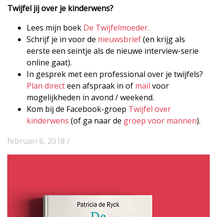
Twijfel jij over je kinderwens?
Lees mijn boek
De Twijfelmoeder.
Schrijf je in voor de
nieuwsbrief
(en krijg als
eerste een seintje als de nieuwe interview-serie
online gaat).
In gesprek met een professional over je twijfels?
Plan direct
een afspraak in of
mail
voor
mogelijkheden in avond / weekend.
Kom bij de Facebook-groep
Twijfel over
kinderwens
(of ga naar de
groep voor mannen
).
februari 6, 2018 /