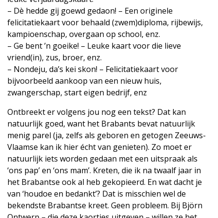
– Dè hedde gij goewd gedaon! – Een originele
felicitatiekaart voor behaald (zwem)diploma, rijbewijs,
kampioenschap, overgaan op school, enz.
– Ge bent ’n goeike! – Leuke kaart voor die lieve
vriend(in), zus, broer, enz.
– Nondeju, da’s kei skon! – Felicitatiekaart voor
bijvoorbeeld aankoop van een nieuw huis,
zwangerschap, start eigen bedrijf, enz
Ontbreekt er volgens jou nog een tekst? Dat kan
natuurlijk goed, want het Brabants bevat natuurlijk
menig parel (ja, zelfs als geboren en getogen Zeeuws-
Vlaamse kan ik hier écht van genieten). Zo moet er
natuurlijk iets worden gedaan met een uitspraak als
‘ons pap’ en ‘ons mam’. Kreten, die ik na twaalf jaar in
het Brabantse ook al heb gekopieerd. En wat dacht je
van ‘houdoe en bedankt’? Dat is misschien wel de
bekendste Brabantse kreet. Geen probleem. Bij Björn
Ontwerp – die deze kaortjes uitgeven – willen ze het