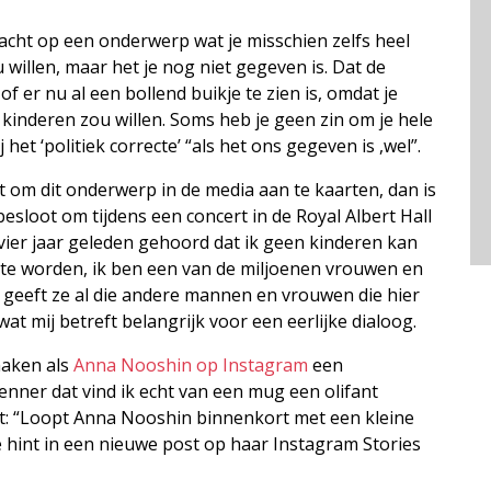
dacht op een onderwerp wat je misschien zelfs heel
u willen, maar het je nog niet gegeven is. Dat de
of er nu al een bollend buikje te zien is, omdat je
t kinderen zou willen. Soms heb je geen zin om je hele
het ‘politiek correcte’ “als het ons gegeven is ,wel”.
t om dit onderwerp in de media aan te kaarten, dan is
esloot om tijdens een concert in de Royal Albert Hall
b vier jaar geleden gehoord dat ik geen kinderen kan
en te worden, ik ben een van de miljoenen vrouwen en
geeft ze al die andere mannen en vrouwen die hier
t mij betreft belangrijk voor een eerlijke dialoog.
maken als
Anna Nooshin op Instagram
een
enner dat vind ik echt van een mug een olifant
idt: “Loopt Anna Nooshin binnenkort met een kleine
hint in een nieuwe post op haar Instagram Stories