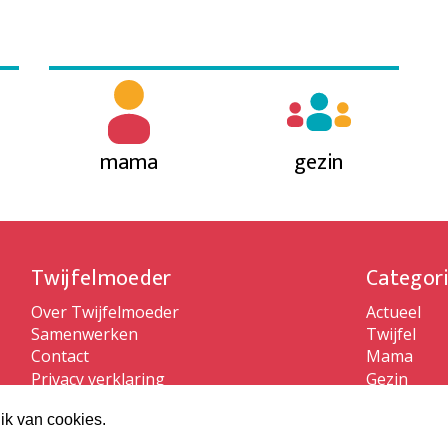
mama
gezin
Twijfelmoeder
Categor
Over Twijfelmoeder
Actueel
Samenwerken
Twijfel
Contact
Mama
Privacy verklaring
Gezin
Algemene voorwaarden
ik van cookies.