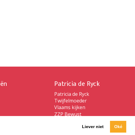
iën
Patricia de Ryck
Patricia de Ryck
Twijfelmoeder
Vlaams kijken
ZZP Bewust
Liever niet
Oké