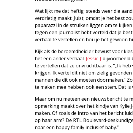
Wat lijkt me dat heftig; steeds weer die aan
verdrietig maakt. Juist, omdat je het best zo
paparazzi in de struiken liggen om te kijken 
tegen een journalist hebt verteld dat je bes
verhaal te vertellen en hou je het gewoon bij 
Kijk als de beroemdheid er bewust voor kies
het een ander verhaal.
Jessie J
bijvoorbeeld b
te vertellen dat ze onvruchtbaar is. “„Ik he
krijgen. Ik vertel dit niet om zielig gevond
mannen die dit ook moeten doormaken.” Zo 
te maken mee hebben ook een stem. Dat is wa
Maar om nu meteen een nieuwsbericht te 
opmerking maakt over het kindje van Kylie J
maken. Of zoals de intro van het bericht lu
op haar arm? De RTL Boulevard-deskundige 
naar een happy family inclusief baby.”