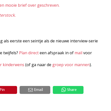
een mooie brief over geschreven.
terstock.
jg als eerste een seintje als de nieuwe interview-serie
e twijfels?
Plan direct
een afspraak in of
mail
voor
er kinderwens
(of ga naar de
groep voor mannen
).
Pin
Email
Share