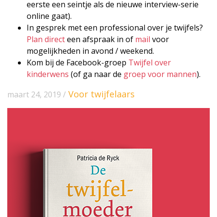
eerste een seintje als de nieuwe interview-serie
online gaat).
In gesprek met een professional over je twijfels?
Plan direct
een afspraak in of
mail
voor
mogelijkheden in avond / weekend.
Kom bij de Facebook-groep
Twijfel over
kinderwens
(of ga naar de
groep voor mannen
).
Voor twijfelaars
maart 24, 2019 /