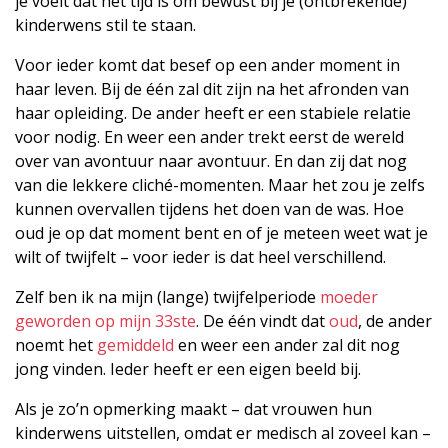
je voelt dat het tijd is om bewust bij je (ontbrekende)
kinderwens stil te staan.
Voor ieder komt dat besef op een ander moment in
haar leven. Bij de één zal dit zijn na het afronden van
haar opleiding. De ander heeft er een stabiele relatie
voor nodig. En weer een ander trekt eerst de wereld
over van avontuur naar avontuur. En dan zij dat nog
van die lekkere cliché-momenten. Maar het zou je zelfs
kunnen overvallen tijdens het doen van de was. Hoe
oud je op dat moment bent en of je meteen weet wat je
wilt of twijfelt – voor ieder is dat heel verschillend.
Zelf ben ik na mijn (lange) twijfelperiode
moeder
geworden op mijn 33ste
. De één vindt dat
oud
, de ander
noemt het
gemiddeld
en weer een ander zal dit nog
jong vinden. Ieder heeft er een eigen beeld bij.
Als je zo’n opmerking maakt – dat vrouwen hun
kinderwens uitstellen, omdat er medisch al zoveel kan –