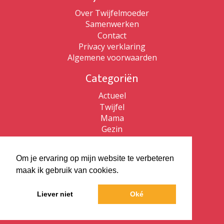
Over Twijfelmoeder
Samenwerken
Contact
Privacy verklaring
Algemene voorwaarden
Categoriën
Actueel
Twijfel
Mama
Gezin
Patricia de Ryck
Om je ervaring op mijn website te verbeteren
Patricia de Ryck
maak ik gebruik van cookies.
Twijfelmoeder
Vlaams kijken
Liever niet
Oké
ZZP Bewust