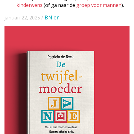
kinderwens
(of ga naar de
groep voor mannen
).
BN'er
januari 22, 2025 /