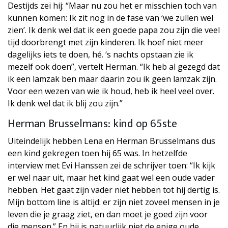
Destijds zei hij: “Maar nu zou het er misschien toch van
kunnen komen: Ik zit nog in de fase van ‘we zullen wel
zien’. Ik denk wel dat ik een goede papa zou zijn die veel
tijd doorbrengt met zijn kinderen. Ik hoef niet meer
dagelijks iets te doen, hé. ‘s nachts opstaan zie ik
mezelf ook doen”, vertelt Herman. “Ik heb al gezegd dat
ik een lamzak ben maar daarin zou ik geen lamzak zijn.
Voor een wezen van wie ik houd, heb ik heel veel over.
Ik denk wel dat ik blij zou zijn.”
Herman Brusselmans: kind op 65ste
Uiteindelijk hebben Lena en Herman Brusselmans dus
een kind gekregen toen hij 65 was. In hetzelfde
interview met Evi Hanssen zei de schrijver toen: “Ik kijk
er wel naar uit, maar het kind gaat wel een oude vader
hebben. Het gaat zijn vader niet hebben tot hij dertig is.
Mijn bottom line is altijd: er zijn niet zoveel mensen in je
leven die je graag ziet, en dan moet je goed zijn voor
die mensen.” En hij is natuurlijk niet de enige oude