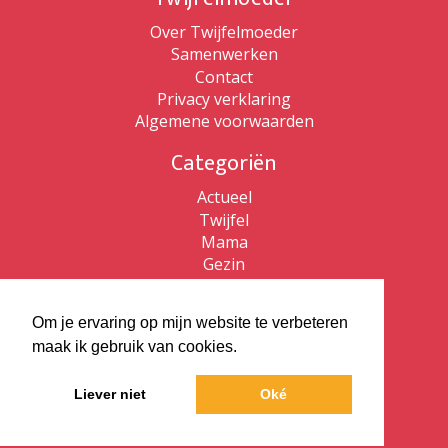
Over Twijfelmoeder
Samenwerken
Contact
Privacy verklaring
Algemene voorwaarden
Categoriën
Actueel
Twijfel
Mama
Gezin
Patricia de Ryck
Om je ervaring op mijn website te verbeteren
Patricia de Ryck
maak ik gebruik van cookies.
Twijfelmoeder
Vlaams kijken
Liever niet
Oké
ZZP Bewust