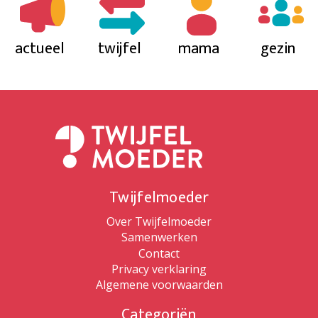
actueel
twijfel
mama
gezin
Twijfelmoeder
Over Twijfelmoeder
Samenwerken
Contact
Privacy verklaring
Algemene voorwaarden
Categoriën