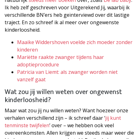
natuurlijk
steeds meer boeken
over, zoals
De lab baby
.
Ik heb zelf geschreven voor Uitgerekend Jij, waarbij ik
verschillende BN’ers heb geïnterviewd over dit lastige
traject. En zo schreef ik al meer over ongewenste
kinderloosheid.
Maaike Widdershoven voelde zich moeder zonder
kinderen
Mariëtte raakte zwanger tijdens haar
adoptieprocedure
Patricia van Liemt: als zwanger worden niet
vanzelf gaat
Wat zou jij willen weten over ongewenst
kinderloosheid?
Maar wat zou jij nu willen weten? Want hoezeer onze
verhalen verschillend zijn – ik schreef daar ‘
jij kunt
tenminste twijfelen
’ over – we hebben ook veel
overeenkomsten. Allen krijgen we steeds maar weer die