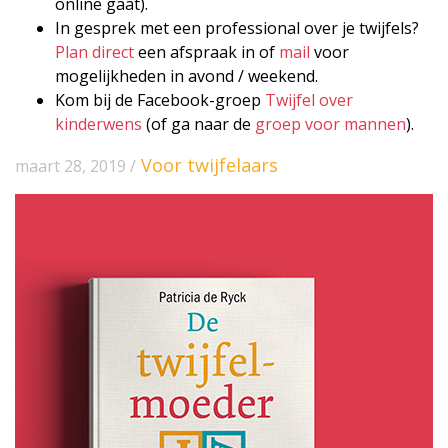
online gaat).
In gesprek met een professional over je twijfels?
Plan direct
een afspraak in of
mail
voor
mogelijkheden in avond / weekend.
Kom bij de Facebook-groep
Twijfel over
kinderwens
(of ga naar de
groep voor mannen
).
Voor twijfelaars
maart 28, 2019 /