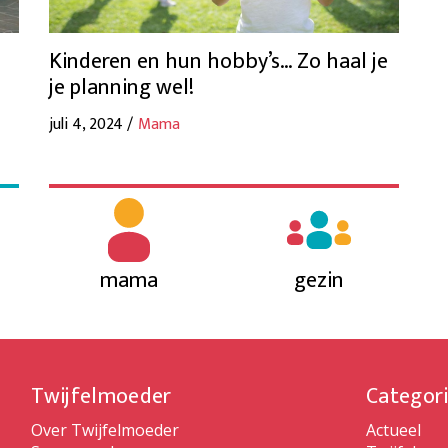
Kinderen en hun hobby’s… Zo haal je
je planning wel!
juli 4, 2024 /
Mama
mama
gezin
Twijfelmoeder
Categor
Over Twijfelmoeder
Actueel