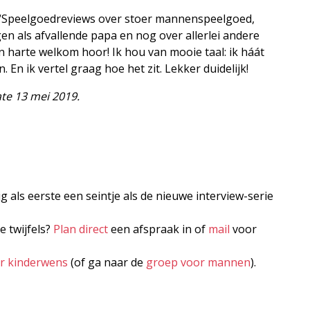
es. “Speelgoedreviews over stoer mannenspeelgoed,
gen als afvallende papa en nog over allerlei andere
 harte welkom hoor! Ik hou van mooie taal: ik háát
n ik vertel graag hoe het zit. Lekker duidelijk!
ate 13 mei 2019.
jg als eerste een seintje als de nieuwe interview-serie
e twijfels?
Plan direct
een afspraak in of
mail
voor
er kinderwens
(of ga naar de
groep voor mannen
).