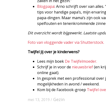
zaken in het gezin.”
Blogpapa
: Arno schrijft over van all
tips voor handige papa’s, mijn ervarin
papa-dingen. Maar mama’s zijn ook van
spelfouten en tenenkrommende zinnen. E
Dit overzicht wordt bijgewerkt. Laatste upd
Foto van vloggende vader via Shutterstock.
Twijfel jij over je kinderwens?
Lees mijn boek
De Twijfelmoeder.
Schrijf je in voor de
nieuwsbrief
(en kri
online gaat).
In gesprek met een professional over j
mogelijkheden in avond / weekend.
Kom bij de Facebook-groep
Twijfel ov
Gezin
mei 13, 2019 /