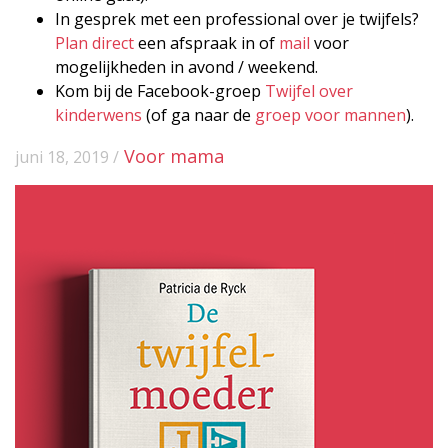
In gesprek met een professional over je twijfels?
Plan direct
een afspraak in of
mail
voor
mogelijkheden in avond / weekend.
Kom bij de Facebook-groep
Twijfel over
kinderwens
(of ga naar de
groep voor mannen
).
Voor mama
juni 18, 2019 /