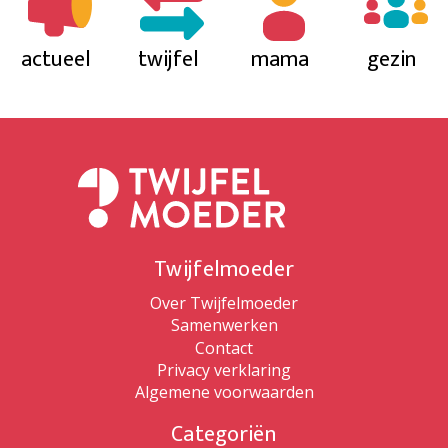
actueel
twijfel
mama
gezin
Twijfelmoeder
Over Twijfelmoeder
Samenwerken
Contact
Privacy verklaring
Algemene voorwaarden
Categoriën